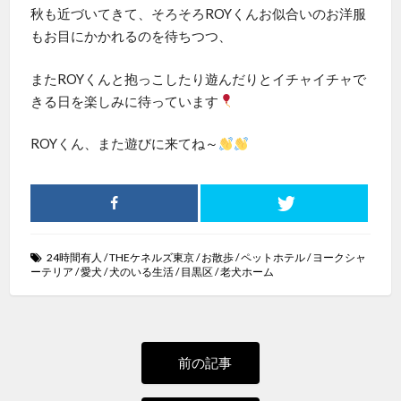
秋も近づいてきて、そろそろROYくんお似合いのお洋服
もお目にかかれるのを待ちつつ、
またROYくんと抱っこしたり遊んだりとイチャイチャで
きる日を楽しみに待っています
ROYくん、また遊びに来てね～
24時間有人
/
THEケネルズ東京
/
お散歩
/
ペットホテル
/
ヨークシャ
ーテリア
/
愛犬
/
犬のいる生活
/
目黒区
/
老犬ホーム
投
過
前の記事
去
稿
の