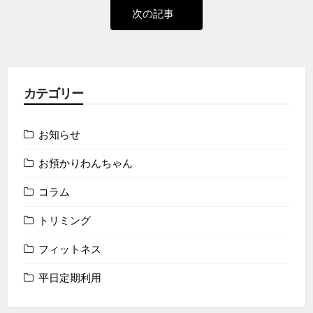
次
次の記事
投
の
ナ
稿:
投
ビ
稿:
ゲ
カテゴリー
ー
お知らせ
シ
お預かりわんちゃん
ョ
コラム
トリミング
ン
フィットネス
平日定期利用