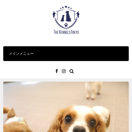
コ
ン
テ
ン
ツ
へ
ス
メインメニュー
キ
ッ
プ
Facebook
Instagram