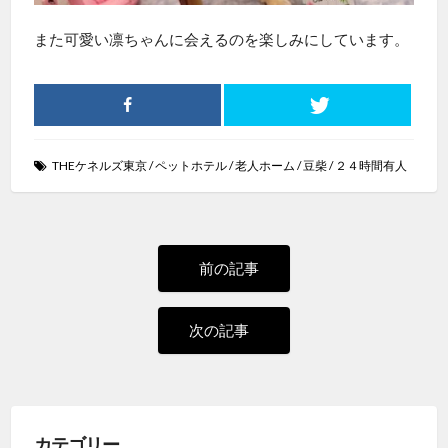
また可愛い凛ちゃんに会えるのを楽しみにしています。
THEケネルズ東京
/
ペットホテル
/
老人ホーム
/
豆柴
/
２４時間有人
投
過
前の記事
去
稿
の
次
次の記事
投
の
ナ
稿:
投
ビ
稿:
カテゴリー