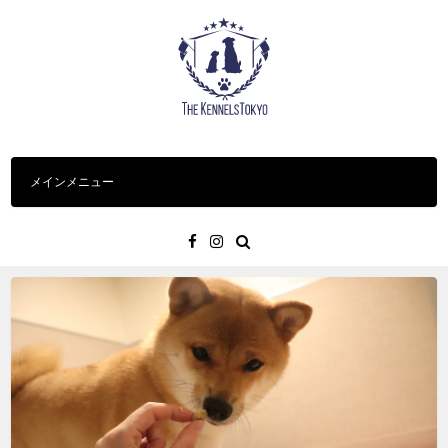
コ
ン
テ
ン
ツ
へ
ス
メインメニュー
キ
ッ
プ
Facebook
Instagram