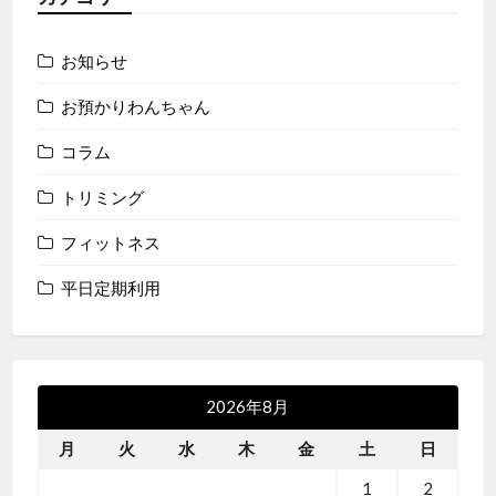
ゲ
ー
お知らせ
シ
お預かりわんちゃん
ョ
コラム
トリミング
ン
フィットネス
平日定期利用
2026年8月
月
火
水
木
金
土
日
1
2