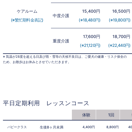
ケアルーム
15,400円
16,500円
中度介護
(※繁忙期料金表記)
(※18,480円)
(※19,800円)
17,600円
18,700円
重度介護
(※21,120円)
(※22,440円)
※ 気温が28度を超える日及び雨・雪等の天候不良日は、ご愛犬の健康・リスク保全の
ため、お散歩はお休みとさせていただきます。
平日定期利用 レッスンコース
体験
1回
パピークラス
生後8ヶ月未満
4,400円
8,800円
4