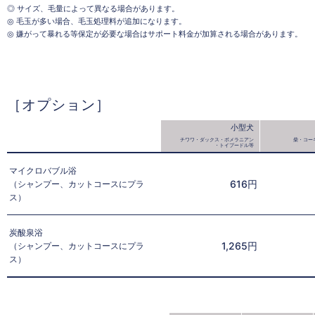
◎ サイズ、毛量によって異なる場合があります。
◎ 毛玉が多い場合、毛玉処理料が追加になります。
◎ 嫌がって暴れる等保定が必要な場合はサポート料金が加算される場合があります。
［オプション］
小型犬
チワワ・ダックス・ポメラニアン
柴・コー
・トイプードル等
マイクロバブル浴
616円
（シャンプー、カットコースにプラ
ス）
炭酸泉浴
1,265円
（シャンプー、カットコースにプラ
ス）