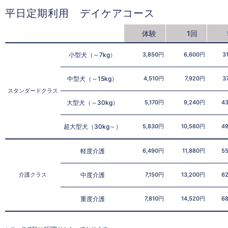
平日定期利用 デイケアコース
体験
1回
小型犬（～7kg）
3,850円
6,600円
3
中型犬（～15kg）
4,510円
7,920円
3
スタンダードクラス
大型犬（～30kg）
5,170円
9,240円
4
超大型犬（30kg～）
5,830円
10,560円
4
軽度介護
6,490円
11,880円
5
介護クラス
中度介護
7,150円
13,200円
6
重度介護
7,810円
14,520円
6