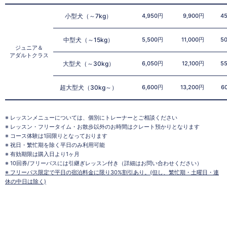
小型犬（～7kg）
4,950円
9,900円
4
中型犬（～15kg）
5,500円
11,000円
5
ジュニア＆
アダルトクラス
大型犬（～30kg）
6,050円
12,100円
5
超大型犬（30kg～）
6,600円
13,200円
6
※ レッスンメニューについては、個別にトレーナーとご相談ください
※ レッスン・フリータイム・お散歩以外のお時間はクレート預かりとなります
※ コース体験は1回限りとなっております
※ 祝日・繁忙期を除く平日のみ利用可能
※ 有効期限は購入日より1ヶ月
※ 10回券/フリーパスには引継ぎレッスン付き（詳細はお問い合わせください）
※ フリーパス限定で平日の宿泊料金に限り30%割引あり。(但し、繁忙期・土曜日・連
休の中日は除く)