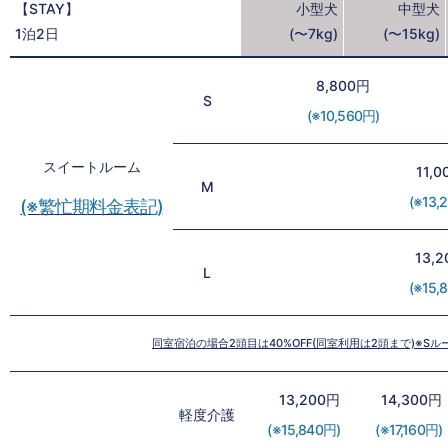
【STAY】
小型犬
中型犬
1泊2日
(〜7kg)
(〜15kg)
8,800円
S
(※10,560円)
スイートルーム
11,
M
(※13,
(※繁忙期料金表記)
13,
L
(※15,
同室宿泊の場合2頭目は40%OFF(同室利用は2頭まで)※S
13,200円
14,300円
軽度介護
(※15,840円)
(※17,160円)