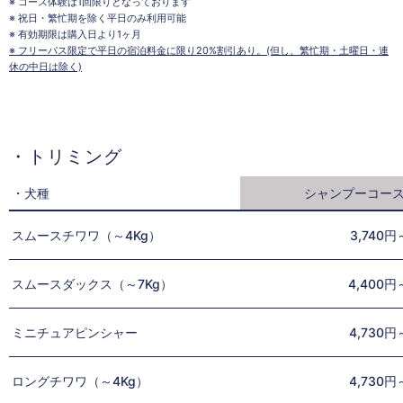
※ コース体験は1回限りとなっております
※ 祝日・繁忙期を除く平日のみ利用可能
※ 有効期限は購入日より1ヶ月
※ フリーパス限定で平日の宿泊料金に限り20%割引あり。(但し、繁忙期・土曜日・連
休の中日は除く)
・トリミング
・犬種
シャンプーコー
スムースチワワ（～4Kg）
3,740円
スムースダックス（～7Kg）
4,400円
ミニチュアピンシャー
4,730円
ロングチワワ（～4Kg）
4,730円