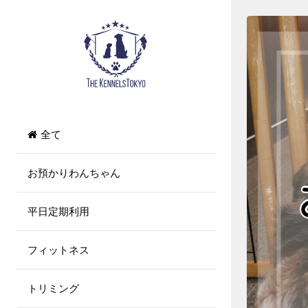
コ
ン
テ
ン
ツ
へ
ス
キ
全て
ッ
プ
お預かりわんちゃん
平日定期利用
フィットネス
トリミング