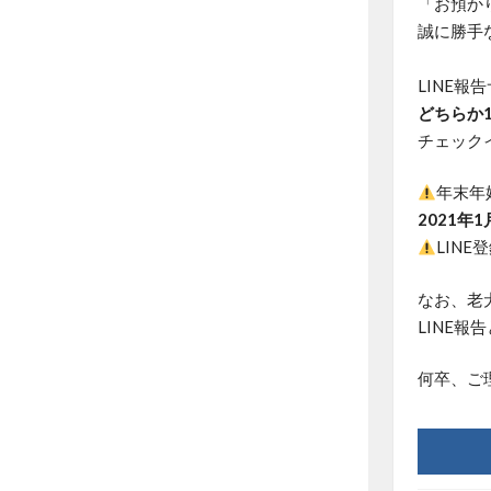
「お預か
誠に勝手
LINE
どちらか
チェック
年末年
2021年
LIN
なお、老
LINE
何卒、ご